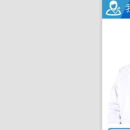
熊铁农
昆明南大脑科医院
擅长：
帕金森、特发性震颤、运动
障碍疾病、三叉神经痛、面肌痉挛
等...
【详情】
预约挂号
电话预约