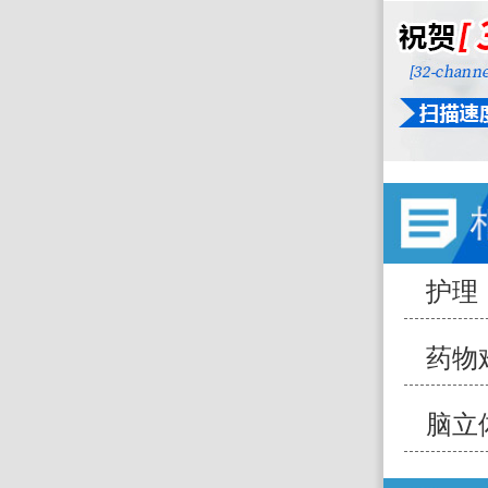
护理
满结
药物
脑立