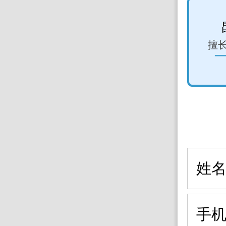
大学第一附属医院 杨志敏 教授
擅长：癫痫、颅内肿瘤
擅
、五下午坐诊)
预约挂号 >
姓
手