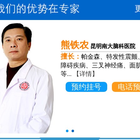
苗幸伟
昆明南大脑科医院
擅长：
脑瘫、癫痫、帕金森
损伤、老年痴呆、面瘫、脑萎缩
【详情】
预约挂号
电话