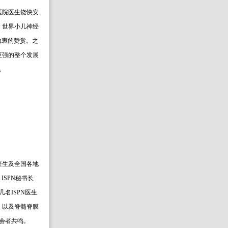
医院医生饶快安
。世界小儿神经
了由衷的赞赏。之
至强的整个发展
。
医生及全国各地
SPN秘书长
其他几名ISPN医生
，以及脊髓脊膜
会者共鸣。