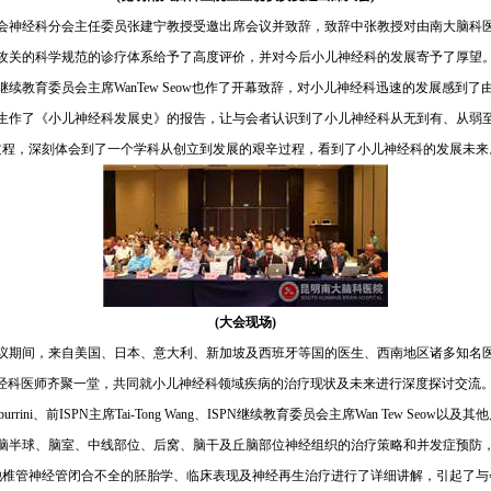
会神经科分会主任委员张建宁教授受邀出席会议并致辞，致辞中张教授对由南大脑科
攻关的科学规范的诊疗体系给予了高度评价，并对今后小儿神经科的发展寄予了厚望
N)继续教育委员会主席WanTew Seow也作了开幕致辞，对小儿神经科迅速的发展感到
生作了《小儿神经科发展史》的报告，让与会者认识到了小儿神经科从无到有、从弱
过程，深刻体会到了一个学科从创立到发展的艰辛过程，看到了小儿神经科的发展未来
(大会现场)
议期间，来自美国、日本、意大利、新加坡及西班牙等国的医生、西南地区诸多知名
经科医师齐聚一堂，共同就小儿神经科领域疾病的治疗现状及未来进行深度探讨交流。I
 Tamburrini、前ISPN主席Tai-Tong Wang、ISPN继续教育委员会主席Wan Tew Seow以及
脑半球、脑室、中线部位、后­窝、脑干及丘脑部位神经组织的治疗策略和并发症预防
他椎管神经管闭合不全的胚胎学、临床表现及神经再生治疗进行了详细讲解，引起了与