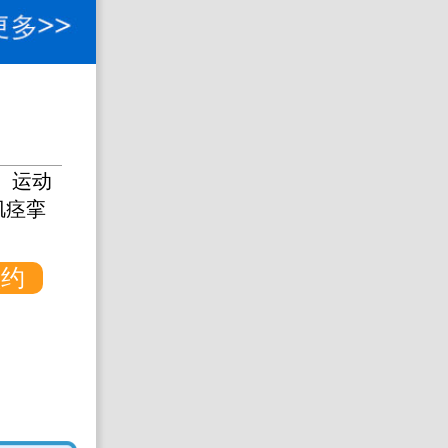
熊铁农
擅长：
、神经
帕
等...
障碍疾病
等...
【详
预约
预约