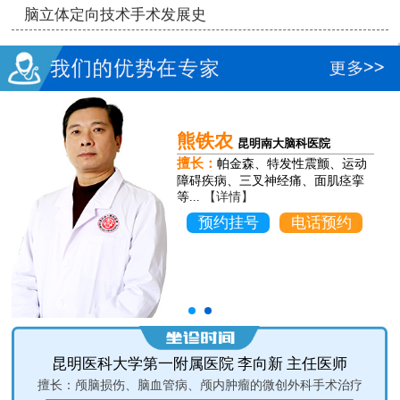
脑立体定向技术手术发展史
熊铁农
昆明南大脑科医院
擅长：
帕金森、特发性震颤、运动
障碍疾病、三叉神经痛、面肌痉挛
等...
【详情】
预约挂号
电话预约
昆明医科大学第一附属医院 李向新 主任医师
擅长：颅脑损伤、脑血管病、颅内肿瘤的微创外科手术治疗