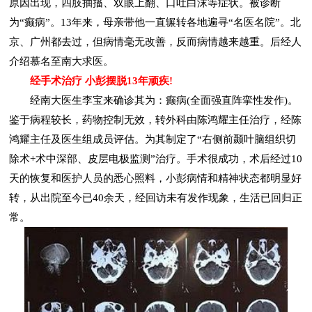
原因出现，四肢抽搐、双眼上翻、口吐白沫等症状。被诊断
为“癫病”。13年来，母亲带他一直辗转各地遍寻“名医名院”。北
京、广州都去过，但病情毫无改善，反而病情越来越重。后经人
介绍慕名至南大求医。
经手术治疗 小彭摆脱13年顽疾!
经南大医生李宝来确诊其为：癫病(全面强直阵挛性发作)。
鉴于病程较长，药物控制无效，转外科由陈鸿耀主任治疗，经陈
鸿耀主任及医生组成员评估。为其制定了“右侧前颞叶脑组织切
除术+术中深部、皮层电极监测”治疗。手术很成功，术后经过10
天的恢复和医护人员的悉心照料，小彭病情和精神状态都明显好
转，从出院至今已40余天，经回访未有发作现象，生活已回归正
常。