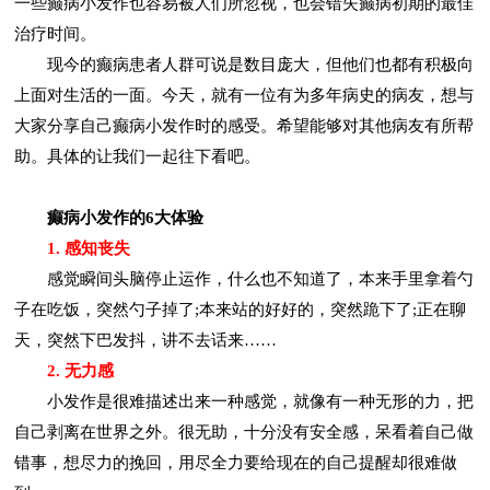
一些癫病小发作也容易被人们所忽视，也会错失癫病初期的最佳
治疗时间。
现今的癫病患者人群可说是数目庞大，但他们也都有积极向
上面对生活的一面。今天，就有一位有为多年病史的病友，想与
大家分享自己癫病小发作时的感受。希望能够对其他病友有所帮
助。具体的让我们一起往下看吧。
癫病小发作的6大体验
1. 感知丧失
感觉瞬间头脑停止运作，什么也不知道了，本来手里拿着勺
子在吃饭，突然勺子掉了;本来站的好好的，突然跪下了;正在聊
天，突然下巴发抖，讲不去话来……
2. 无力感
小发作是很难描述出来一种感觉，就像有一种无形的力，把
自己剥离在世界之外。很无助，十分没有安全感，呆看着自己做
错事，想尽力的挽回，用尽全力要给现在的自己提醒却很难做