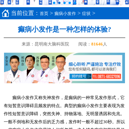
当前位置：
>
>
>
首页
癫病小发作
症状
癫病小发作是一种怎样的体验?
来源：昆明南大脑科医院
阅读：
8
1646
人
癫病小发作又称失神发作，是癫病的一种常见发作形式，它
有短暂意识障碍且频发的特点。典型的癫病小发作主要表现为发
作性短暂意识障碍，突然失神、持物落地、无明显诱因和先兆。
一般不倒地和无发作后的乏力感，发作时一般不超过30秒。所以