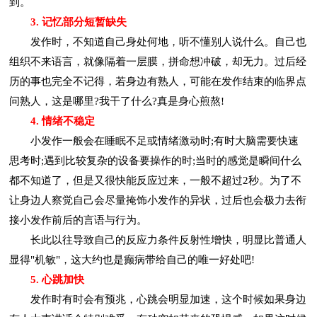
到。
3. 记忆部分短暂缺失
发作时，不知道自己身处何地，听不懂别人说什么。自己也
组织不来语言，就像隔着一层膜，拼命想冲破，却无力。过后经
历的事也完全不记得，若身边有熟人，可能在发作结束的临界点
问熟人，这是哪里?我干了什么?真是身心煎熬!
4. 情绪不稳定
小发作一般会在睡眠不足或情绪激动时;有时大脑需要快速
思考时;遇到比较复杂的设备要操作的时;当时的感觉是瞬间什么
都不知道了，但是又很快能反应过来，一般不超过2秒。为了不
让身边人察觉自己会尽量掩饰小发作的异状，过后也会极力去衔
接小发作前后的言语与行为。
长此以往导致自己的反应力条件反射性增快，明显比普通人
显得"机敏"，这大约也是癫病带给自己的唯一好处吧!
5. 心跳加快
发作时有时会有预兆，心跳会明显加速，这个时候如果身边