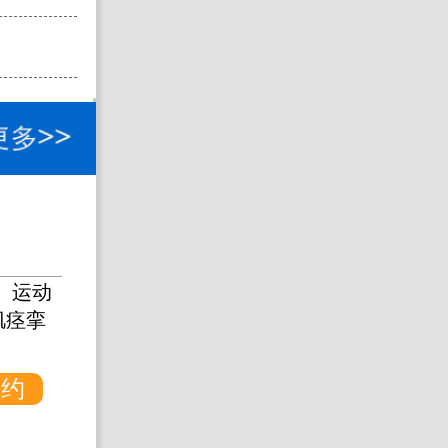
熊铁农
擅长：
、神经
帕
等...
障碍疾病
等...
【详
预约
预约