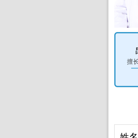
大学第一附属医院 杨志敏 教授
擅长：癫痫、颅内肿瘤
擅
、五下午坐诊)
预约挂号 >
姓