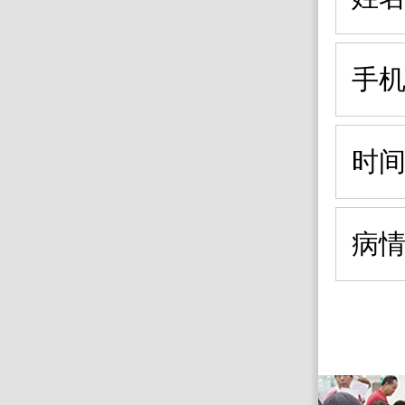
手
时
病