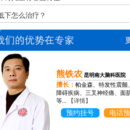
低下怎么治疗？
苗幸伟
昆明南大脑科医院
擅长：
脑瘫、癫痫、帕金森
损伤、老年痴呆、面瘫、脑萎缩
【详情】
预约挂号
电话