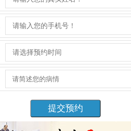
机
间
情