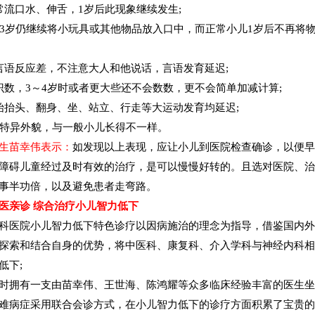
常流口水、伸舌，1岁后此现象继续发生;
～3岁仍继续将小玩具或其他物品放入口中，而正常小儿1岁后不再将
言语反应差，不注意大人和他说话，言语发育延迟;
识数，3～4岁时或者更大些还不会数数，更不会简单加减计算;
始抬头、翻身、坐、站立、行走等大运动发育均延迟;
特异外貌，与一般小儿长得不一样。
生苗幸伟表示：
如发现以上表现，应让小儿到医院检查确诊，以便
障碍儿童经过及时有效的治疗，是可以慢慢好转的。且选对医院、
事半功倍，以及避免患者走弯路。
医亲诊 综合治疗小儿智力低下
科医院小儿智力低下特色诊疗以因病施治的理念为指导，借鉴国内
探索和结合自身的优势，将中医科、康复科、介入学科与神经内科
低下;
时拥有一支由苗幸伟、王世海、陈鸿耀等众多临床经验丰富的医生
难病症采用联合会诊方式，在小儿智力低下的诊疗方面积累了宝贵