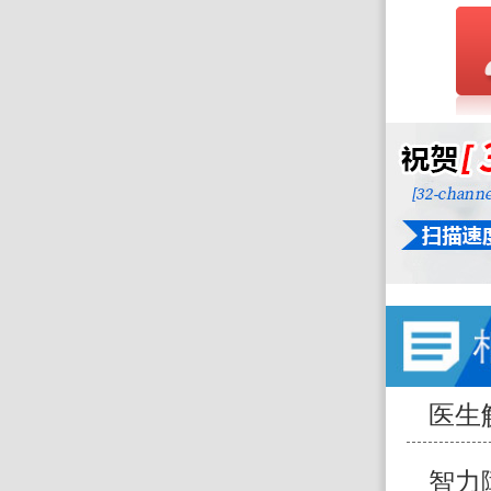
医生
智力