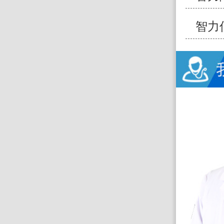
智力
熊铁农
昆明南大脑科医院
擅长：
帕金森、特发性震颤、运动
障碍疾病、三叉神经痛、面肌痉挛
等...
【详情】
预约挂号
电话预约