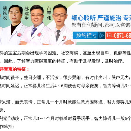
碍的宝宝后期会出现学习困难、社交障碍，甚至出现自卑、孤僻等
。因此，了解智力障碍宝宝的特征，有助于及早发现，及时治疗。
碍宝宝的特征：
眠时间很长，整日安睡，不活泼，很少哭闹，有时伴尖叫，哭声无力;
笑时间延迟，正常婴儿出生后4～6周便会对母亲微笑，智力障碍儿3～
情呆滞，面无表情，正常儿一个月时就能注意周围环境，智力障碍儿
趣;
手指活动晚，正常儿3～4个月时躺着时看手玩手，智力障碍儿一般6
作笨拙;