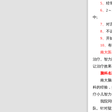
5、
经
6、
2
中;
7、
对
8、
不
9、
开
10、
有
南大医
治疗。智力
让治疗效果
脑科名
南大脑
科的经验，
疗小儿智力
我院同
队。针对疑